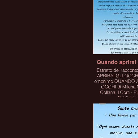
Click
Quando aprirai 
Estratto del racco
APRIRAI GLI OCCHI -
omonimo QUANDO A
OCCHI di Milena M
Collana: I Corti - Place Book
Publishin
PER ACQUISTARE 
CLICCA SUL 
Click