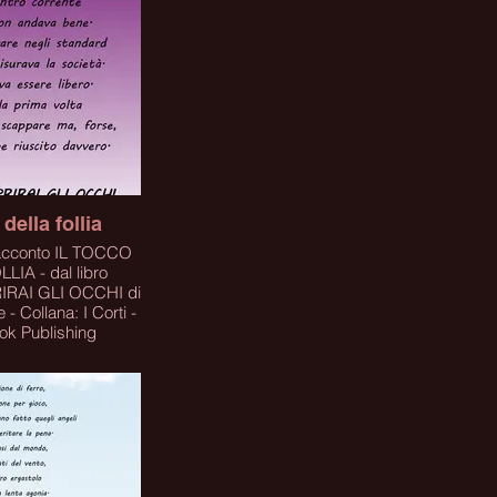
lick
 della follia
 racconto IL TOCCO
LIA - dal libro
RAI GLI OCCHI di
 - Collana: I Corti -
ok Publishing
STARE IL LIBRO
A SUL LINK
lick