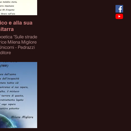
co e alla sua
itarra
Sulle strade
trice Milena Migliore
Unicorni - Pedrazzi
ditore
STARE IL LIBRO
A SUL LINK
lick