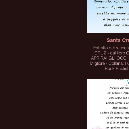
Santa Cr
Estratto del racco
CRUZ - dal libr
APRIRAI GLI OCCHI
Migliore - Collana: I Corti
Book Publis
PER ACQUISTARE 
CLICCA SUL 
Click