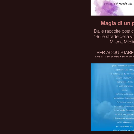
Magia di un p
Dalle raccolte poetiche "Olt
"Sulle strade della vi
Milena Migli
PER ACQUISTARE 
"SULLE STRADE DE
CLICCA SUL 
Click