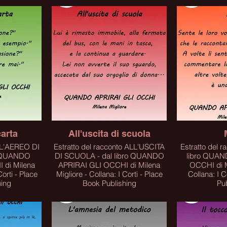
carta
All'uscita di scuola
o L'AEREO DI
Estratto del racconto ALL'USCITA
Estratto del 
o QUANDO
DI SCUOLA - dal libro QUANDO
libro QUAN
 di Milena
APRIRAI GLI OCCHI di Milena
OCCHI di M
 - Place
Migliore - Collana: I Corti - Place
Collana: I Corti - P
hing
Book Publishing
Pu
IL LIBRO
PER ACQUISTARE IL LIBRO
PER ACQUI
LINK
CLICCA SUL LINK
CLICC