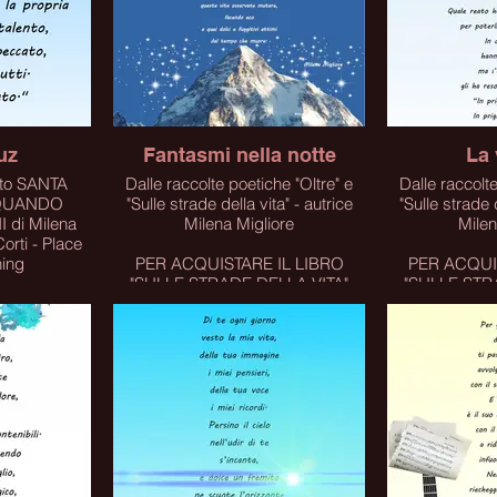
uz
Fantasmi nella notte
La 
nto SANTA
Dalle raccolte poetiche "Oltre" e
Dalle raccolte poet
o QUANDO
"Sulle strade della vita" - autrice
"Sulle strade d
 di Milena
Milena Migliore
Milen
 - Place
hing
PER ACQUISTARE IL LIBRO
PER ACQUI
"SULLE STRADE DELLA VITA"
"SULLE STR
IL LIBRO
CLICCA SUL LINK
CLICC
LINK
Click
C