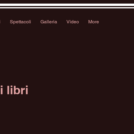
i
Spettacoli
Galleria
Video
More
ei
libri