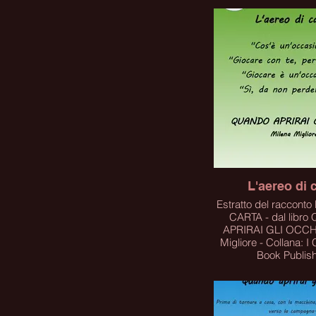
L'aereo di 
Estratto del raccont
CARTA - dal libr
APRIRAI GLI OCCHI
Migliore - Collana: I Corti
Book Publis
PER ACQUISTARE 
CLICCA SUL 