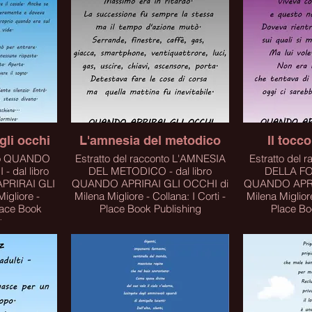
Click
C
gli occhi
L'amnesia del metodico
Il tocco
nto QUANDO
Estratto del racconto L'AMNESIA
Estratto del
 dal libro
DEL METODICO - dal libro
DELLA FOL
PRIRAI GLI
QUANDO APRIRAI GLI OCCHI di
QUANDO APRI
igliore -
Milena Migliore - Collana: I Corti -
Milena Migliore
Place Book Publishing
Place Bo
g
PER ACQUISTARE IL LIBRO
PER ACQUI
IL LIBRO
CLICCA SUL LINK
CLICC
LINK
Click
C