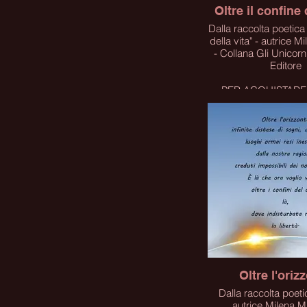
Oltre il confine
Dalla raccolta poetica "Sulle strad
della vita" - autrice M
- Collana Gli Unicorn
Editore
PER ACQUISTARE 
CLICCA SUL 
Click
Oltre l'oriz
Dalla raccolta poetic
autrice Milena Mi