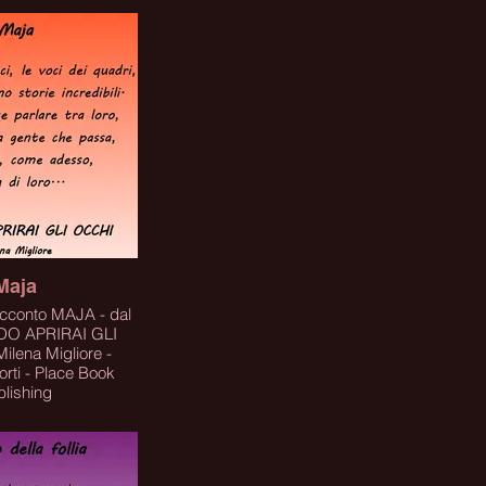
Maja
racconto MAJA - dal
DO APRIRAI GLI
ilena Migliore -
lace Book
blishing
STARE IL LIBRO
A SUL LINK