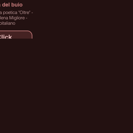
 del buio
a poetica "Oltre" -
lena Migliore -
oitaliano
lick