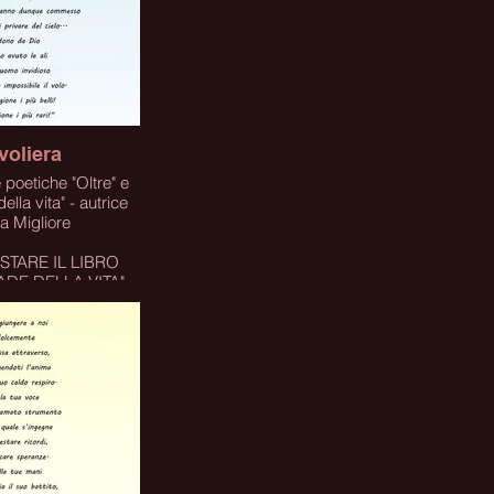
voliera
iche "Oltre" e
ella vita" - autrice
a Migliore
STARE IL LIBRO
ADE DELLA VITA"
A SUL LINK
lick