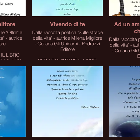
ittore
Vivendo di te
Ad un ami
ch
re" e
Dalla raccolta poetica "Sulle strade
ta" - autrice
della vita" - autrice Milena Migliore
Dalla raccolta poetica "
ore
- Collana Gli Unicorni - Pedrazzi
della vita" - au
Editore
- Collana Gli 
IL LIBRO
E
LLA VITA"
PER ACQUISTARE IL LIBRO
LINK
CLICCA SUL LINK
PER ACQUI
CLICC
Click
C