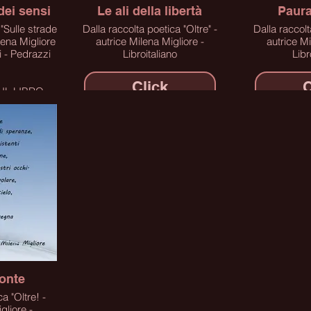
 dei sensi
Le ali della libertà
Paura
e
Dalla raccolta poetica "Oltre" -
Dalla raccolt
ilena Migliore
autrice Milena Migliore -
autrice Mi
i - Pedrazzi
Libroitaliano
Libr
Click
C
IL LIBRO
LINK
zonte
a "Oltre! -
gliore -